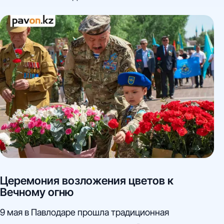
своих близких, как, например, Евгений, который
пришел с фотографией деда, и отметил: "Для нас 9
Мая - особенный день, даже работу можем
отложить". Валерий Худиков вспомнил своего отца-
фронтовика, который "очень любил людей и детей".
В целом, мероприятие собрало людей всех
возрастов, подчеркивая важность памяти о войне и
ее героях.
Церемония возложения цветов к
Вечному огню
9 мая в Павлодаре прошла традиционная