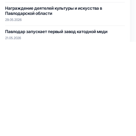
Награждение деятелей культуры и искусства в
Павлодарской области
29.05.2026
Павлодар запускает первый завод катодной меди
21.05.2026
Куда сходить
Кинотеатры
Фильмы
Festival Cinema Dolby Atmos 3D
04.09.2024
Irtysh Cinema Dolby Atmos
04.09.2024