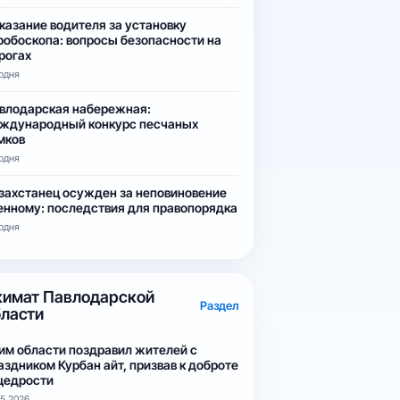
казание водителя за установку
робоскопа: вопросы безопасности на
рогах
одня
влодарская набережная:
ждународный конкурс песчаных
мков
одня
захстанец осужден за неповиновение
енному: последствия для правопорядка
одня
кимат Павлодарской
Раздел
бласти
им области поздравил жителей с
аздником Курбан айт, призвав к доброте
щедрости
05.2026