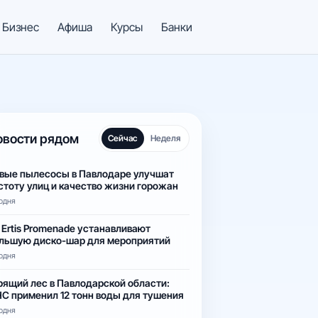
Бизнес
Афиша
Курсы
Банки
овости рядом
Сейчас
Неделя
вые пылесосы в Павлодаре улучшат
стоту улиц и качество жизни горожан
одня
 Ertis Promenade устанавливают
льшую диско-шар для мероприятий
одня
рящий лес в Павлодарской области:
С применил 12 тонн воды для тушения
одня