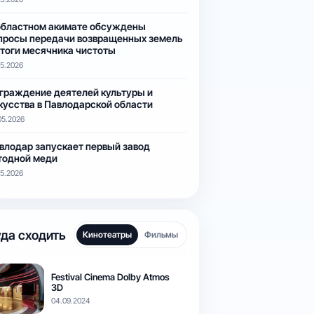
областном акимате обсуждены
просы передачи возвращенных земель
итоги месячника чистоты
05.2026
граждение деятелей культуры и
кусства в Павлодарской области
05.2026
влодар запускает первый завод
тодной меди
05.2026
да сходить
Кинотеатры
Фильмы
Festival Cinema Dolby Atmos
3D
04.09.2024