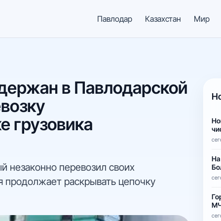
Павлодар
Казахстан
Мир
держан в Павлодарской
Н
евозку
е грузовика
Но
чи
сег
На
ый незаконно перевозил своих
Бо
сег
ия продолжает раскрывать цепочку
Го
МЧ
сег