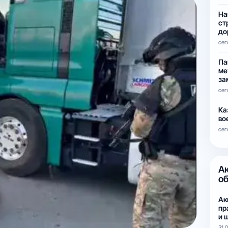
На
ст
до
сег
Па
ме
за
сег
Ка
во
сег
А
о
Ак
пр
и 
31.