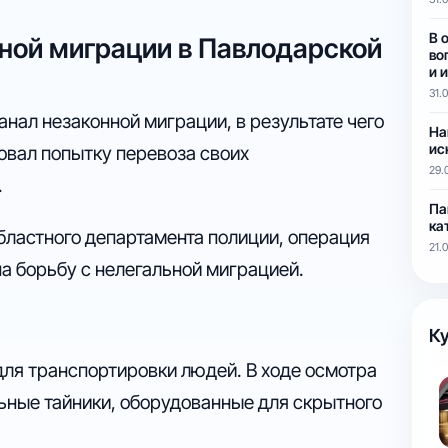
В 
ной миграции в Павлодарской
во
и 
31.
нал незаконной миграции, в результате чего
На
ис
овал попытку перевоза своих
29.
.
Па
ка
ластного департамента полиции, операция
21.
а борьбу с нелегальной миграцией.
Ку
ля транспортировки людей. В ходе осмотра
ьные тайники, оборудованные для скрытного