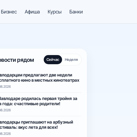
Бизнес
Афиша
Курсы
Банки
овости рядом
Сейчас
Неделя
влодарцам предлагают две недели
сплатного кино в местных кинотеатрах
08.2026
Павлодаре родилась первая тройня за
а года: счастливые родители!
08.2026
влодарцы приглашают на арбузный
стиваль: вкус лета для всех!
08.2026