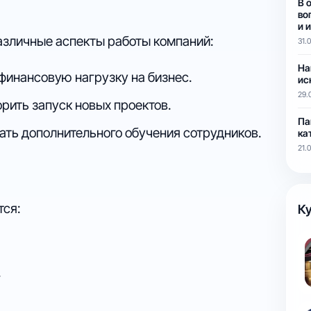
В 
во
и 
азличные аспекты работы компаний:
31.
На
финансовую нагрузку на бизнес.
ис
29.
рить запуск новых проектов.
Па
ать дополнительного обучения сотрудников.
ка
21.
тся:
Ку
.