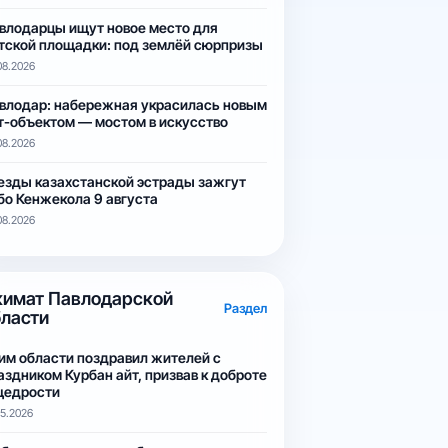
влодарцы ищут новое место для
тской площадки: под землёй сюрпризы
08.2026
влодар: набережная украсилась новым
т-объектом — мостом в искусство
08.2026
езды казахстанской эстрады зажгут
бо Кенжекола 9 августа
08.2026
кимат Павлодарской
Раздел
бласти
им области поздравил жителей с
аздником Курбан айт, призвав к доброте
щедрости
05.2026