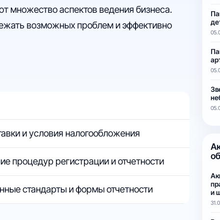
ют множество аспектов ведения бизнеса.
Па
де
збежать возможных проблем и эффективно
05.
Па
ар
05.
Зв
не
05.
тавки и условия налогообложения
А
о
ие процедур регистрации и отчетности
Ак
пр
нные стандарты и формы отчетности
и 
31.