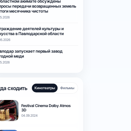
областном акимате обсуждены
просы передачи возвращенных земель
итоги месячника чистоты
05.2026
граждение деятелей культуры и
кусства в Павлодарской области
05.2026
влодар запускает первый завод
тодной меди
05.2026
да сходить
Кинотеатры
Фильмы
Festival Cinema Dolby Atmos
3D
04.09.2024