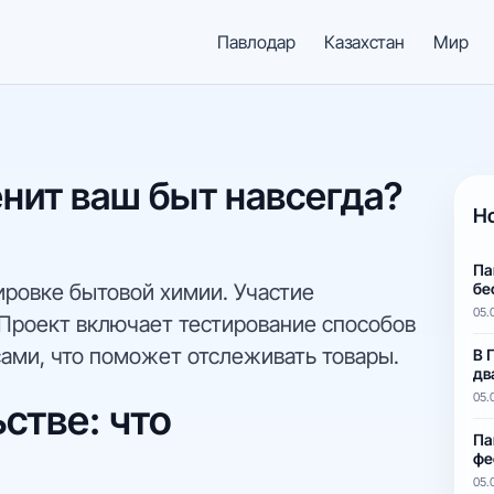
Павлодар
Казахстан
Мир
нит ваш быт навсегда?
Н
Па
ировке бытовой химии. Участие
бе
05.
 Проект включает тестирование способов
сами, что поможет отслеживать товары.
В 
дв
05.
стве: что
Па
фе
05.