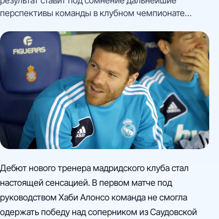
результат ставит под сомнение дальнейшие
перспективы команды в клубном чемпионате
мира, где она столкнется с серьезной
конкуренцией от других участников турнира.
Дебют нового тренера мадридского клуба стал
настоящей сенсацией. В первом матче под
руководством Хаби Алонсо команда не смогла
одержать победу над соперником из Саудовской