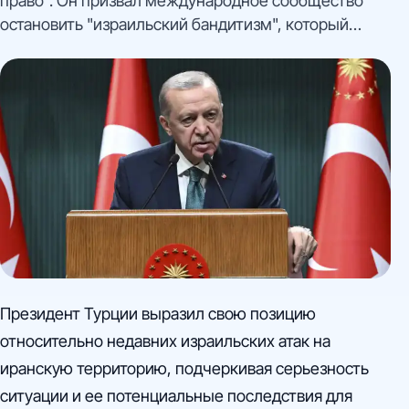
право". Он призвал международное сообщество
остановить "израильский бандитизм", который
угрожает стабильности в регионе. Эрдоган выразил
соболезнования иранскому народу и подчеркнул
необходимость предотвратить дальнейшие атаки. В
ответ на израильские действия Иран запустил
более 100 беспилотников, однако все они были
сбиты израильскими силами.
Президент Турции выразил свою позицию
относительно недавних израильских атак на
иранскую территорию, подчеркивая серьезность
ситуации и ее потенциальные последствия для