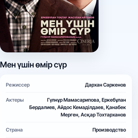
Мен үшін өмір сүр
Режиссер
Дархан Саркенов
Актеры
Гүлнұр Мамасарипова, Еркебұлан
Бердалиев, Айдос Кемаділдаев, Қанабек
Мерген, Асқар Тохтарханов
Страна
Производство