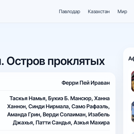
Павлодар
Казахстан
Мир
. Остров проклятых
А
Ферри Пей Ираван
Таскья Намья, Букиэ Б. Мансюр, Ханна
Ханнон, Синди Нирмала, Само Рафаэль,
Аманда Грин, Верди Солаиман, Изабель
Джахья, Патти Сандья, Азкья Махира