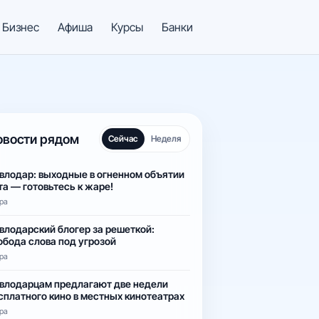
Бизнес
Афиша
Курсы
Банки
овости рядом
Сейчас
Неделя
влодар: выходные в огненном объятии
та — готовьтесь к жаре!
ра
влодарский блогер за решеткой:
обода слова под угрозой
ра
влодарцам предлагают две недели
сплатного кино в местных кинотеатрах
ра