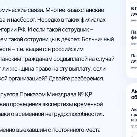
В 
мические связи. Многие казахстанские
дв
а и наоборот. Нередко в таких филиалах
вче
тории РФ. И если такой сотрудник –
Па
фе
ем такой сотрудницы в декрет. Больничный
вче
есте – т.е. выдается российским
Па
станским гражданам соцвыплатой на случай
де
 ли женщина право на эту выплату, если
вче
кой организацией? Давайте разберемся.
А
тируется Приказом Минздрава № ҚР
о
авил проведения экспертизы временной
Ак
авки о временной нетрудоспособности».
пр
и 
31.
еменно выехавшим с постоянного места