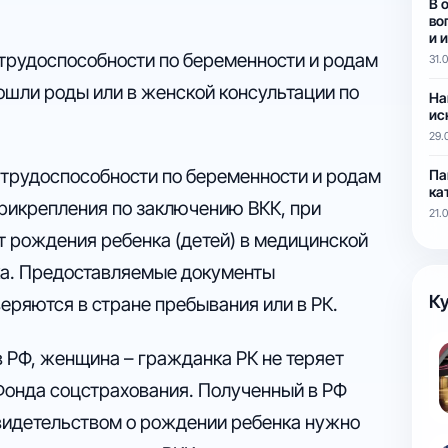
В 
во
и 
нетрудоспособности по беременности и родам
31.
ошли роды или в женской консультации по
На
ис
29.
нетрудоспособности по беременности и родам
Па
ка
прикрепления по заключению ВКК, при
21.
 рождения ребенка (детей) в медицинской
ка. Предоставляемые документы
Ку
веряются в стране пребывания или в РК.
 РФ, женщина – гражданка РК не теряет
 Фонда соцстрахования. Полученный в РФ
свидетельством о рождении ребенка нужно