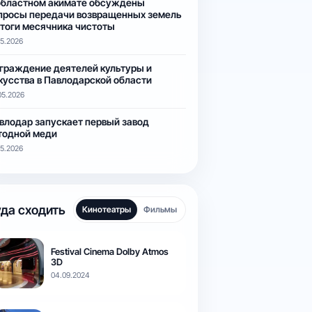
областном акимате обсуждены
просы передачи возвращенных земель
итоги месячника чистоты
05.2026
граждение деятелей культуры и
кусства в Павлодарской области
05.2026
влодар запускает первый завод
тодной меди
05.2026
да сходить
Кинотеатры
Фильмы
Festival Cinema Dolby Atmos
3D
04.09.2024