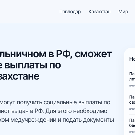
Павлодар
Казахстан
Мир
ольничном в РФ, сможет
Н
е выплаты по
захстане
Па
ле
вче
Па
могут получить социальные выплаты по
св
вче
ист выдан в РФ. Для этого необходимо
нском медучреждении и подать документы
Па
бе
вче