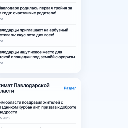
Павлодаре родилась первая тройня за
а года: счастливые родители!
ра
влодарцы приглашают на арбузный
стиваль: вкус лета для всех!
ра
влодарцы ищут новое место для
тской площадки: под землёй сюрпризы
ра
кимат Павлодарской
Раздел
бласти
им области поздравил жителей с
аздником Курбан айт, призвав к доброте
щедрости
05.2026